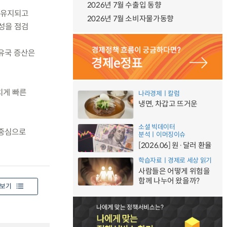
2026년 7월 수출입 동향
 유지되고
2026년 7월 소비자물가동향
성을 점검
산유국 증산은
치게 빠른
나라경제ㅣ칼럼
냉면, 차갑고 뜨거운
소셜 빅데이터
 중심으로
분석ㅣ이머징이슈
[2026.06] 원·달러 환율
학습자료ㅣ경제로 세상 읽기
사람들은 어떻게 위험을
함께 나누어 왔을까?
보기