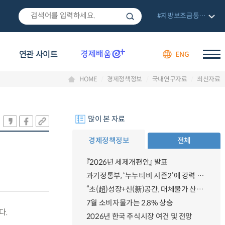
#지방보조금통합관리망
연관 사이트
ENG
HOME
경제정책정보
국내연구자료
최신자료
많이 본 자료
경제정책정보
전체
『2026년 세제개편안』 발표
과기정통부, ‘누누티비 시즌2’에 강력 대응 의지 밝혀
“초(超)성장+신(新)공간, 대체불가 산업강국”
7월 소비자물가는 2.8% 상승
다.
2026년 한국 주식시장 여건 및 전망