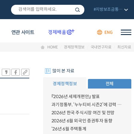
#지방보조금통합관리망
연관 사이트
ENG
HOME
경제정책정보
국내연구자료
최신자료
많이 본 자료
경제정책정보
전체
『2026년 세제개편안』 발표
과기정통부, ‘누누티비 시즌2’에 강력 대응 의지 밝혀
2026년 한국 주식시장 여건 및 전망
2026년 6월 외국인 증권투자 동향
‘26년 6월 주택통계