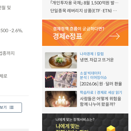
「개인투자용 국채」 8월 1,500억원 발행 예정
전월 및
단일종목 레버리지 상품(ETF·ETN) 기본예탁금 강화 조기시행 방안 안내
0 -2.6%,
 업종까지
나라경제ㅣ칼럼
냉면, 차갑고 뜨거운
소셜 빅데이터
억제로
분석ㅣ이머징이슈
[2026.06] 원·달러 환율
학습자료ㅣ경제로 세상 읽기
사람들은 어떻게 위험을
함께 나누어 왔을까?
보기