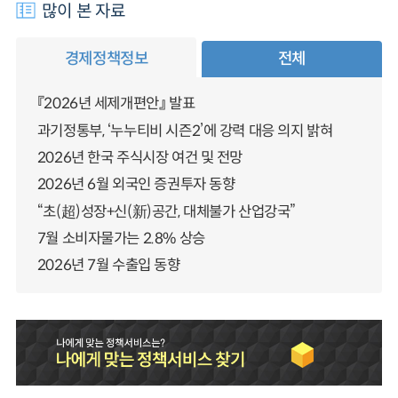
많이 본 자료
경제정책정보
전체
『2026년 세제개편안』 발표
과기정통부, ‘누누티비 시즌2’에 강력 대응 의지 밝혀
2026년 한국 주식시장 여건 및 전망
2026년 6월 외국인 증권투자 동향
“초(超)성장+신(新)공간, 대체불가 산업강국”
7월 소비자물가는 2.8% 상승
2026년 7월 수출입 동향