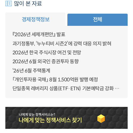
많이 본 자료
경제정책정보
전체
『2026년 세제개편안』 발표
과기정통부, ‘누누티비 시즌2’에 강력 대응 의지 밝혀
2026년 한국 주식시장 여건 및 전망
2026년 6월 외국인 증권투자 동향
‘26년 6월 주택통계
「개인투자용 국채」 8월 1,500억원 발행 예정
단일종목 레버리지 상품(ETF·ETN) 기본예탁금 강화 조기시행 방안 안내