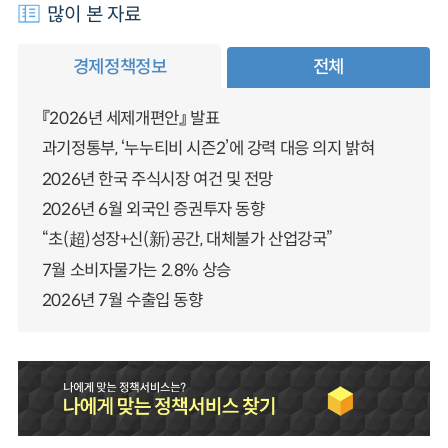
많이 본 자료
경제정책정보
전체
『2026년 세제개편안』 발표
과기정통부, ‘누누티비 시즌2’에 강력 대응 의지 밝혀
2026년 한국 주식시장 여건 및 전망
2026년 6월 외국인 증권투자 동향
“초(超)성장+신(新)공간, 대체불가 산업강국”
7월 소비자물가는 2.8% 상승
2026년 7월 수출입 동향