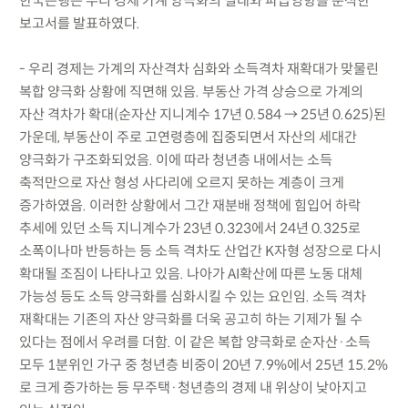
한국은행은 우리 경제 가계 양극화의 실태와 파급영향을 분석한
보고서를 발표하였다.
- 우리 경제는 가계의 자산격차 심화와 소득격차 재확대가 맞물린
복합 양극화 상황에 직면해 있음. 부동산 가격 상승으로 가계의
자산 격차가 확대(순자산 지니계수 17년 0.584 → 25년 0.625)된
가운데, 부동산이 주로 고연령층에 집중되면서 자산의 세대간
양극화가 구조화되었음. 이에 따라 청년층 내에서는 소득
축적만으로 자산 형성 사다리에 오르지 못하는 계층이 크게
증가하였음. 이러한 상황에서 그간 재분배 정책에 힘입어 하락
추세에 있던 소득 지니계수가 23년 0.323에서 24년 0.325로
소폭이나마 반등하는 등 소득 격차도 산업간 K자형 성장으로 다시
확대될 조짐이 나타나고 있음. 나아가 AI확산에 따른 노동 대체
가능성 등도 소득 양극화를 심화시킬 수 있는 요인임. 소득 격차
재확대는 기존의 자산 양극화를 더욱 공고히 하는 기제가 될 수
있다는 점에서 우려를 더함. 이 같은 복합 양극화로 순자산·소득
모두 1분위인 가구 중 청년층 비중이 20년 7.9%에서 25년 15.2%
로 크게 증가하는 등 무주택·청년층의 경제 내 위상이 낮아지고