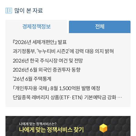
많이 본 자료
경제정책정보
전체
『2026년 세제개편안』 발표
과기정통부, ‘누누티비 시즌2’에 강력 대응 의지 밝혀
2026년 한국 주식시장 여건 및 전망
2026년 6월 외국인 증권투자 동향
‘26년 6월 주택통계
「개인투자용 국채」 8월 1,500억원 발행 예정
단일종목 레버리지 상품(ETF·ETN) 기본예탁금 강화 조기시행 방안 안내