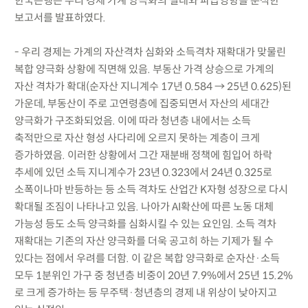
한국은행은 우리 경제 가계 양극화의 실태와 파급영향을 분석한
보고서를 발표하였다.
- 우리 경제는 가계의 자산격차 심화와 소득격차 재확대가 맞물린
복합 양극화 상황에 직면해 있음. 부동산 가격 상승으로 가계의
자산 격차가 확대(순자산 지니계수 17년 0.584 → 25년 0.625)된
가운데, 부동산이 주로 고연령층에 집중되면서 자산의 세대간
양극화가 구조화되었음. 이에 따라 청년층 내에서는 소득
축적만으로 자산 형성 사다리에 오르지 못하는 계층이 크게
증가하였음. 이러한 상황에서 그간 재분배 정책에 힘입어 하락
추세에 있던 소득 지니계수가 23년 0.323에서 24년 0.325로
소폭이나마 반등하는 등 소득 격차도 산업간 K자형 성장으로 다시
확대될 조짐이 나타나고 있음. 나아가 AI확산에 따른 노동 대체
가능성 등도 소득 양극화를 심화시킬 수 있는 요인임. 소득 격차
재확대는 기존의 자산 양극화를 더욱 공고히 하는 기제가 될 수
있다는 점에서 우려를 더함. 이 같은 복합 양극화로 순자산·소득
모두 1분위인 가구 중 청년층 비중이 20년 7.9%에서 25년 15.2%
로 크게 증가하는 등 무주택·청년층의 경제 내 위상이 낮아지고