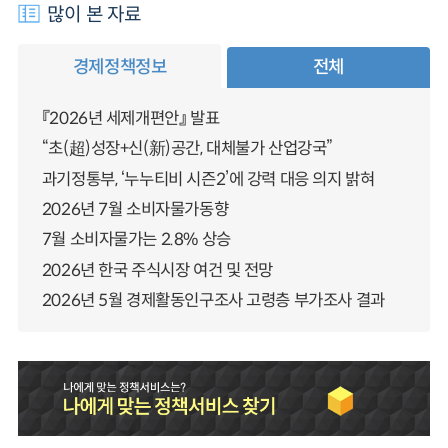
많이 본 자료
경제정책정보
전체
『2026년 세제개편안』 발표
“초(超)성장+신(新)공간, 대체불가 산업강국”
과기정통부, ‘누누티비 시즌2’에 강력 대응 의지 밝혀
2026년 7월 소비자물가동향
7월 소비자물가는 2.8% 상승
2026년 한국 주식시장 여건 및 전망
2026년 5월 경제활동인구조사 고령층 부가조사 결과