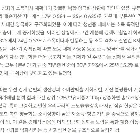
차 심화와 소득격차 재확대가 맞물린 복합 양극화 상황에 직면해 있음. 부
(순자산 지니계수 17년 0.584 → 25년 0.625)된 가운데, 부동산이
세대간 양극화가 구조화되었음. 이에 따라 청년층 내에서는 소득 축적만
계층이 크게 증가하였음. 이러한 상황에서 그간 재분배 정책에 힘입어 하
.323에서 24년 0.325로 소폭이나마 반등하는 등 소득 격차도 산업간 
음. 나아가 AI확산에 따른 노동 대체 가능성 등도 소득 양극화를 심화시
존의 자산 양극화를 더욱 공고히 하는 기제가 될 수 있다는 점에서 우려를 
 모두 1분위인 가구 중 청년층 비중이 20년 7.9%에서 25년 15.2%로
경제 내 위상이 낮아지고 있는 실정임.
극화는 우선 경제 전반의 생산성과 소비활력을 저하시킴. 자산 불평등이 커
국가패널 분석 결과 자산 상위 10% 보유비중이 1%p 상승하면 총요소
타났음. 특히 고령화로 인한 우리나라의 노노老老상속과 자산 잠김 현상은
 또한 복합 양극화는 소비성향이 높은 저소득·청년 가계를 중심으로 경
 됨. 이 같은 경제적 비용에 더해 양극화 심화는 노력을 통한 계층 이동
 신뢰를 약화시키는 등 사회적 비용을 구조적으로 늘리게 됨.