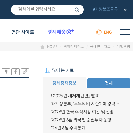
#지방보조금통합관리망
연관 사이트
ENG
HOME
경제정책정보
국내연구자료
기업경영
많이 본 자료
경제정책정보
전체
『2026년 세제개편안』 발표
과기정통부, ‘누누티비 시즌2’에 강력 대응 의지 밝혀
2026년 한국 주식시장 여건 및 전망
2026년 6월 외국인 증권투자 동향
‘26년 6월 주택통계