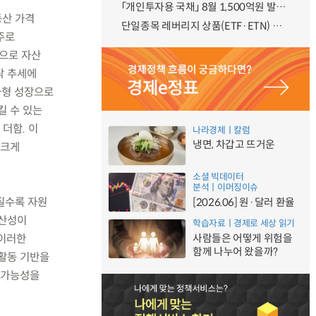
「개인투자용 국채」 8월 1,500억원 발행 예정
동산 가격
단일종목 레버리지 상품(ETF·ETN) 기본예탁금 강화 조기시행 방안 안내
 주로
으로 자산
락 추세에
K자형 성장으로
킬 수 있는
더함. 이
나라경제ㅣ칼럼
냉면, 차갑고 뜨거운
 크게
소셜 빅데이터
분석ㅣ이머징이슈
질수록 자원
[2026.06] 원·달러 환율
생산성이
학습자료ㅣ경제로 세상 읽기
 이러한
사람들은 어떻게 위험을
함께 나누어 왔을까?
제활동 기반을
 가능성을