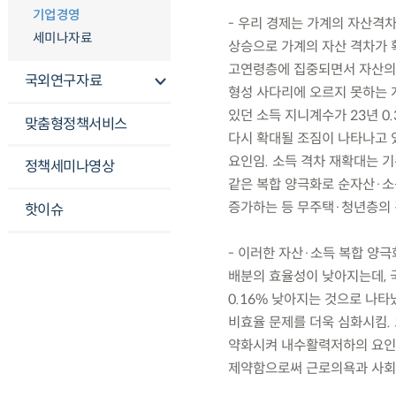
기업경영
- 우리 경제는 가계의 자산격
세미나자료
상승으로 가계의 자산 격차가 확대
고연령층에 집중되면서 자산의 
국외연구자료
형성 사다리에 오르지 못하는 
있던 소득 지니계수가 23년 0
맞춤형정책서비스
다시 확대될 조짐이 나타나고 있
요인임. 소득 격차 재확대는 기
정책세미나영상
같은 복합 양극화로 순자산·소득
증가하는 등 무주택·청년층의 
핫이슈
- 이러한 자산·소득 복합 양
배분의 효율성이 낮아지는데, 
0.16% 낮아지는 것으로 나
비효율 문제를 더욱 심화시킴.
약화시켜 내수활력저하의 요인이
제약함으로써 근로의욕과 사회적