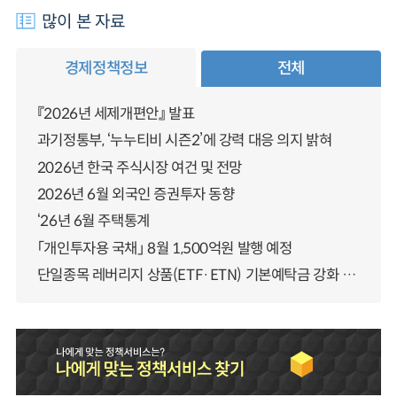
많이 본 자료
경제정책정보
전체
『2026년 세제개편안』 발표
과기정통부, ‘누누티비 시즌2’에 강력 대응 의지 밝혀
2026년 한국 주식시장 여건 및 전망
2026년 6월 외국인 증권투자 동향
‘26년 6월 주택통계
「개인투자용 국채」 8월 1,500억원 발행 예정
단일종목 레버리지 상품(ETF·ETN) 기본예탁금 강화 조기시행 방안 안내