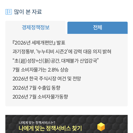
많이 본 자료
경제정책정보
전체
『2026년 세제개편안』 발표
과기정통부, ‘누누티비 시즌2’에 강력 대응 의지 밝혀
“초(超)성장+신(新)공간, 대체불가 산업강국”
7월 소비자물가는 2.8% 상승
2026년 한국 주식시장 여건 및 전망
2026년 7월 수출입 동향
2026년 7월 소비자물가동향