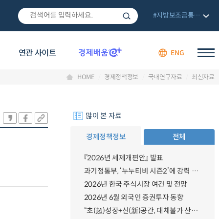
#지방보조금통합관리망
연관 사이트
ENG
HOME
경제정책정보
국내연구자료
최신자료
많이 본 자료
경제정책정보
전체
『2026년 세제개편안』 발표
과기정통부, ‘누누티비 시즌2’에 강력 대응 의지 밝혀
2026년 한국 주식시장 여건 및 전망
2026년 6월 외국인 증권투자 동향
“초(超)성장+신(新)공간, 대체불가 산업강국”