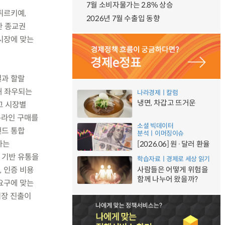
7월 소비자물가는 2.8% 상승
튀르키예,
2026년 7월 수출입 동향
한 종교권
 시장에 맞는
결과 할랄
해 좌우되는
나라경제ㅣ칼럼
냉면, 차갑고 뜨거운
고 시장별
온라인 구매를
소셜 빅데이터
랜드 통합
분석ㅣ이머징이슈
아는
[2026.06] 원·달러 환율
 기반 유통을
학습자료ㅣ경제로 세상 읽기
, 인증 비용
사람들은 어떻게 위험을
함께 나누어 왔을까?
 요구에 맞는
시장 진출이