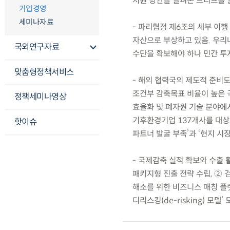
지원 방안을 살펴본 브리프를 
기업경영
세미나자료
- 파리협정 제6조의 세부 이행 
자산으로 부상하고 있음. 우리나
국외연구자료
수단을 확보해야 하나 민간 투
맞춤형정책서비스
- 해외 협력국의 제도적 준비도
조건부 감축목표 비율이 높은 
정책세미나영상
효율화 및 폐자원 기술 분야에서
기후환경기업 137개사를 대상으
핫이슈
파트너 발굴 부족’과 ‘현지 시장
- 국제감축 실적 확보와 수출 
패키지형 진출 전략 수립, ② 
해소를 위한 비즈니스 매칭 플랫
디리스킹(de-risking) 모델’