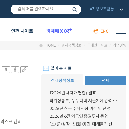
#지방보조금통합관리망
연관 사이트
ENG
HOME
경제정책정보
국내연구자료
기업경영
많이 본 자료
경제정책정보
전체
『2026년 세제개편안』 발표
과기정통부, ‘누누티비 시즌2’에 강력 대응 의지 밝혀
2026년 한국 주식시장 여건 및 전망
2026년 6월 외국인 증권투자 동향
 리스크 관리
“초(超)성장+신(新)공간, 대체불가 산업강국”