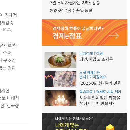
7월 소비자물가는 2.8% 상승
2026년 7월 수출입 동향
)이 경제적
 국제감축
 따름.
 전제로 한
업·수송
나라경제ㅣ칼럼
냉면, 차갑고 뜨거운
심 구조임.
있는 현지
소셜 빅데이터
분석ㅣ이머징이슈
[2026.06] 원·달러 환율
연계한
학습자료ㅣ경제로 세상 읽기
정보 비대칭
사람들은 어떻게 위험을
함께 나누어 왔을까?
한 ‘한국형