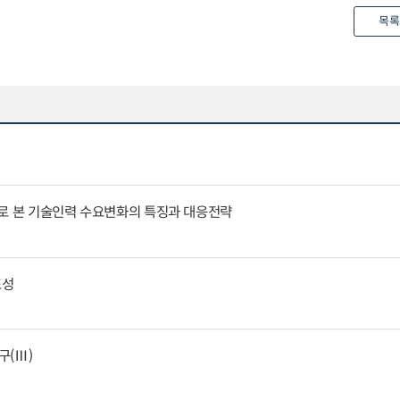
목록
례로 본 기술인력 수요변화의 특징과 대응전략
표성
구(Ⅲ)