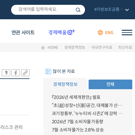
#지방보조금통합관리망
연관 사이트
ENG
HOME
경제정책정보
국내연구자료
최신자료
많이 본 자료
경제정책정보
전체
『2026년 세제개편안』 발표
“초(超)성장+신(新)공간, 대체불가 산업강국”
과기정통부, ‘누누티비 시즌2’에 강력 대응 의지 밝혀
2026년 7월 소비자물가동향
 리스크 관리
7월 소비자물가는 2.8% 상승