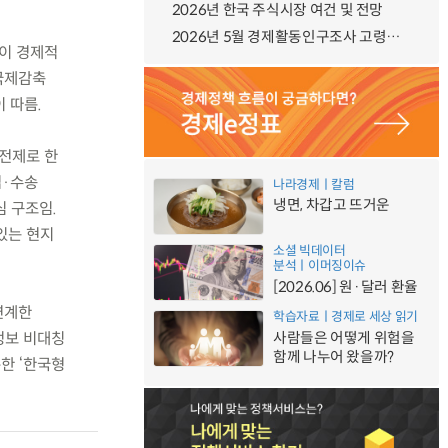
2026년 한국 주식시장 여건 및 전망
2026년 5월 경제활동인구조사 고령층 부가조사 결과
)이 경제적
 국제감축
 따름.
 전제로 한
업·수송
나라경제ㅣ칼럼
냉면, 차갑고 뜨거운
심 구조임.
있는 현지
소셜 빅데이터
분석ㅣ이머징이슈
[2026.06] 원·달러 환율
연계한
학습자료ㅣ경제로 세상 읽기
정보 비대칭
사람들은 어떻게 위험을
함께 나누어 왔을까?
한 ‘한국형