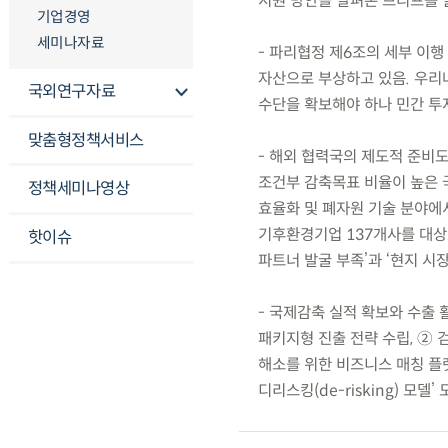
지원 방안을 살펴본 브리프를 
기업경영
세미나자료
- 파리협정 제6조의 세부 이행 
자산으로 부상하고 있음. 우리나
국외연구자료
수단을 확보해야 하나 민간 투
맞춤형정책서비스
- 해외 협력국의 제도적 준비도
조건부 감축목표 비율이 높은 
정책세미나영상
효율화 및 폐자원 기술 분야에서
기후환경기업 137개사를 대상으
핫이슈
파트너 발굴 부족’과 ‘현지 시장
- 국제감축 실적 확보와 수출 
패키지형 진출 전략 수립, ② 
해소를 위한 비즈니스 매칭 플랫
디리스킹(de-risking) 모델’