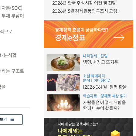
2026년 한국 주식시장 여건 및 전망
자본(SOC)
2026년 5월 경제활동인구조사 고령층 부가조사 결과
 부채 부담이
속적으로
교·분석할
나라경제ㅣ칼럼
냉면, 차갑고 뜨거운
전하는 구조로
소셜 빅데이터
분석ㅣ이머징이슈
성을
[2026.06] 원·달러 환율
학습자료ㅣ경제로 세상 읽기
사람들은 어떻게 위험을
함께 나누어 왔을까?
보기