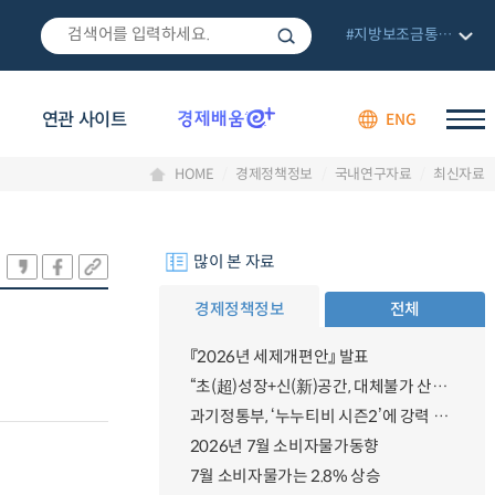
#지방보조금통합관리망
연관 사이트
ENG
HOME
경제정책정보
국내연구자료
최신자료
많이 본 자료
경제정책정보
전체
『2026년 세제개편안』 발표
“초(超)성장+신(新)공간, 대체불가 산업강국”
과기정통부, ‘누누티비 시즌2’에 강력 대응 의지 밝혀
2026년 7월 소비자물가동향
7월 소비자물가는 2.8% 상승