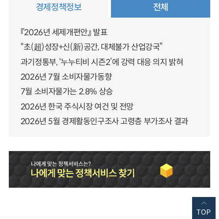
경제정책정보
전체
『2026년 세제개편안』 발표
“초(超)성장+신(新)공간, 대체불가 산업강국”
과기정통부, ‘누누티비 시즌2’에 강력 대응 의지 밝혀
2026년 7월 소비자물가동향
7월 소비자물가는 2.8% 상승
2026년 한국 주식시장 여건 및 전망
2026년 5월 경제활동인구조사 고령층 부가조사 결과
TOP