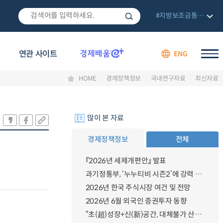
#지방보조금통합관리망
연관 사이트
ENG
HOME
경제정책정보
국내연구자료
최신자료
많이 본 자료
경제정책정보
전체
『2026년 세제개편안』 발표
과기정통부, ‘누누티비 시즌2’에 강력 대응 의지 밝혀
2026년 한국 주식시장 여건 및 전망
2026년 6월 외국인 증권투자 동향
“초(超)성장+신(新)공간, 대체불가 산업강국”