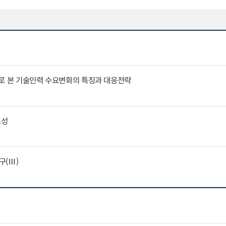
례로 본 기술인력 수요변화의 특징과 대응전략
표성
구(Ⅲ)