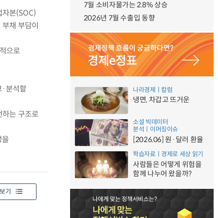
7월 소비자물가는 2.8% 상승
자본(SOC)
2026년 7월 수출입 동향
 부채 부담이
속적으로
교·분석할
나라경제ㅣ칼럼
냉면, 차갑고 뜨거운
전하는 구조로
소셜 빅데이터
분석ㅣ이머징이슈
성을
[2026.06] 원·달러 환율
학습자료ㅣ경제로 세상 읽기
사람들은 어떻게 위험을
함께 나누어 왔을까?
보기