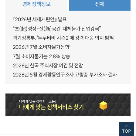
경제정책정보
전체
『2026년 세제개편안』 발표
“초(超)성장+신(新)공간, 대체불가 산업강국”
과기정통부, ‘누누티비 시즌2’에 강력 대응 의지 밝혀
2026년 7월 소비자물가동향
7월 소비자물가는 2.8% 상승
2026년 한국 주식시장 여건 및 전망
2026년 5월 경제활동인구조사 고령층 부가조사 결과
TOP