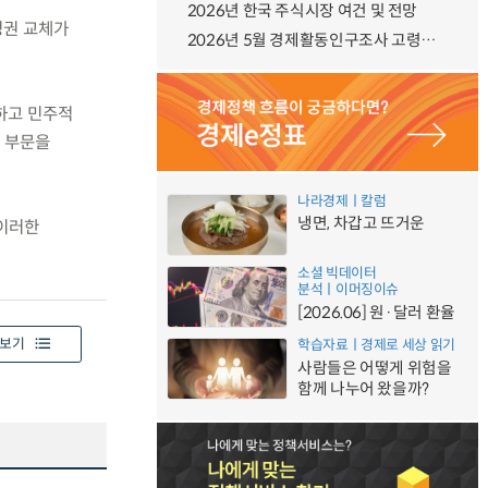
2026년 한국 주식시장 여건 및 전망
 정권 교체가
2026년 5월 경제활동인구조사 고령층 부가조사 결과
복하고 민주적
지 부문을
나라경제ㅣ칼럼
냉면, 차갑고 뜨거운
 이러한
소셜 빅데이터
분석ㅣ이머징이슈
[2026.06] 원·달러 환율
보기
학습자료ㅣ경제로 세상 읽기
사람들은 어떻게 위험을
함께 나누어 왔을까?