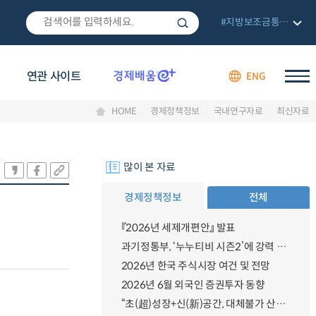
#지방보조금통합관리망
연관 사이트
ENG
HOME
경제정책정보
국내연구자료
최신자료
많이 본 자료
경제정책정보
전체
『2026년 세제개편안』 발표
과기정통부, ‘누누티비 시즌2’에 강력 대응 의지 밝혀
2026년 한국 주식시장 여건 및 전망
2026년 6월 외국인 증권투자 동향
“초(超)성장+신(新)공간, 대체불가 산업강국”