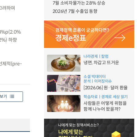
7월 소비자물가는 2.8% 상승
 고려하여
2026년 7월 수출입 동향
3%p(2.0%
2%) 하향
나라경제ㅣ칼럼
냉면, 차갑고 뜨거운
제적(pre-
소셜 빅데이터
분석ㅣ이머징이슈
[2026.06] 원·달러 환율
보기
학습자료ㅣ경제로 세상 읽기
사람들은 어떻게 위험을
함께 나누어 왔을까?