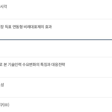
외시각
퇴장 득표 연동형 비례대표제의 효과
례로 본 기술인력 수요변화의 특징과 대응전략
표성
구(Ⅲ)