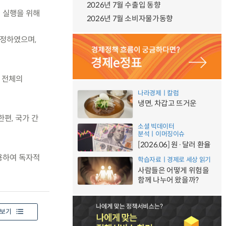
2026년 7월 수출입 동향
제 실행을 위해
2026년 7월 소비자물가동향
지정하였으며,
이 전체의
나라경제ㅣ칼럼
냉면, 차갑고 뜨거운
편, 국가 간
소셜 빅데이터
분석ㅣ이머징이슈
[2026.06] 원·달러 환율
활용하여 독자적
학습자료ㅣ경제로 세상 읽기
사람들은 어떻게 위험을
함께 나누어 왔을까?
보기