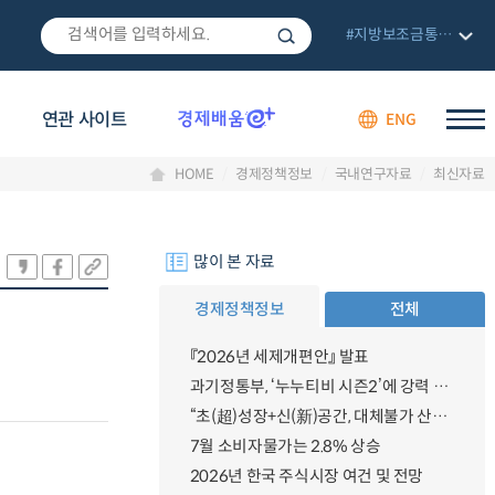
#지방보조금통합관리망
연관 사이트
ENG
HOME
경제정책정보
국내연구자료
최신자료
많이 본 자료
경제정책정보
전체
『2026년 세제개편안』 발표
과기정통부, ‘누누티비 시즌2’에 강력 대응 의지 밝혀
“초(超)성장+신(新)공간, 대체불가 산업강국”
7월 소비자물가는 2.8% 상승
2026년 한국 주식시장 여건 및 전망