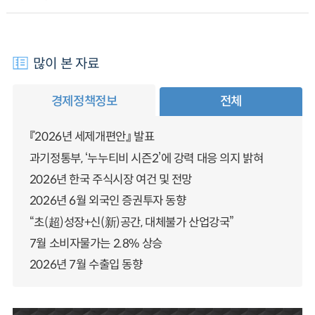
많이 본 자료
경제정책정보
전체
『2026년 세제개편안』 발표
과기정통부, ‘누누티비 시즌2’에 강력 대응 의지 밝혀
2026년 한국 주식시장 여건 및 전망
2026년 6월 외국인 증권투자 동향
“초(超)성장+신(新)공간, 대체불가 산업강국”
7월 소비자물가는 2.8% 상승
2026년 7월 수출입 동향