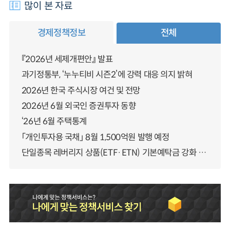
많이 본 자료
경제정책정보
전체
『2026년 세제개편안』 발표
과기정통부, ‘누누티비 시즌2’에 강력 대응 의지 밝혀
2026년 한국 주식시장 여건 및 전망
2026년 6월 외국인 증권투자 동향
‘26년 6월 주택통계
「개인투자용 국채」 8월 1,500억원 발행 예정
단일종목 레버리지 상품(ETF·ETN) 기본예탁금 강화 조기시행 방안 안내