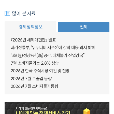
많이 본 자료
경제정책정보
전체
『2026년 세제개편안』 발표
과기정통부, ‘누누티비 시즌2’에 강력 대응 의지 밝혀
“초(超)성장+신(新)공간, 대체불가 산업강국”
7월 소비자물가는 2.8% 상승
2026년 한국 주식시장 여건 및 전망
2026년 7월 수출입 동향
2026년 7월 소비자물가동향