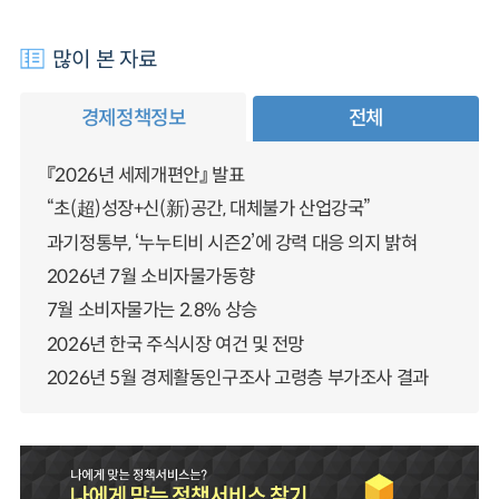
많이 본 자료
경제정책정보
전체
『2026년 세제개편안』 발표
“초(超)성장+신(新)공간, 대체불가 산업강국”
과기정통부, ‘누누티비 시즌2’에 강력 대응 의지 밝혀
2026년 7월 소비자물가동향
7월 소비자물가는 2.8% 상승
2026년 한국 주식시장 여건 및 전망
2026년 5월 경제활동인구조사 고령층 부가조사 결과