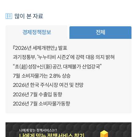
많이 본 자료
경제정책정보
전체
『2026년 세제개편안』 발표
과기정통부, ‘누누티비 시즌2’에 강력 대응 의지 밝혀
“초(超)성장+신(新)공간, 대체불가 산업강국”
7월 소비자물가는 2.8% 상승
2026년 한국 주식시장 여건 및 전망
2026년 7월 수출입 동향
2026년 7월 소비자물가동향