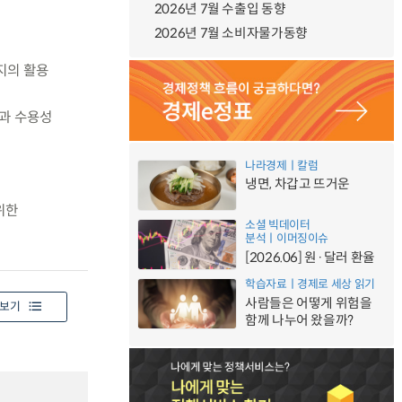
2026년 7월 수출입 동향
2026년 7월 소비자물가동향
지의 활용
과 수용성
나라경제ㅣ칼럼
냉면, 차갑고 뜨거운
위한
소셜 빅데이터
분석ㅣ이머징이슈
[2026.06] 원·달러 환율
학습자료ㅣ경제로 세상 읽기
사람들은 어떻게 위험을
보기
함께 나누어 왔을까?