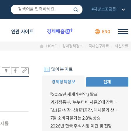
#지방보조금통합관리망
연관 사이트
ENG
HOME
경제정책정보
국내연구자료
최신자료
많이 본 자료
경제정책정보
전체
『2026년 세제개편안』 발표
과기정통부, ‘누누티비 시즌2’에 강력 대응 의지 밝혀
“초(超)성장+신(新)공간, 대체불가 산업강국”
7월 소비자물가는 2.8% 상승
고서를
2026년 한국 주식시장 여건 및 전망