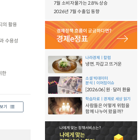
7월 소비자물가는 2.8% 상승
2026년 7월 수출입 동향
지의 활용
과 수용성
나라경제ㅣ칼럼
냉면, 차갑고 뜨거운
위한
소셜 빅데이터
분석ㅣ이머징이슈
[2026.06] 원·달러 환율
학습자료ㅣ경제로 세상 읽기
사람들은 어떻게 위험을
보기
함께 나누어 왔을까?