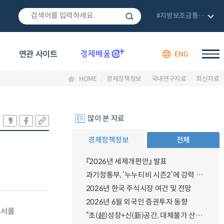
#지방보조금통합관리망
연관 사이트
ENG
HOME
경제정책정보
국내연구자료
최신자료
많이 본 자료
경제정책정보
전체
『2026년 세제개편안』 발표
과기정통부, ‘누누티비 시즌2’에 강력 대응 의지 밝혀
2026년 한국 주식시장 여건 및 전망
2026년 6월 외국인 증권투자 동향
고서를
“초(超)성장+신(新)공간, 대체불가 산업강국”