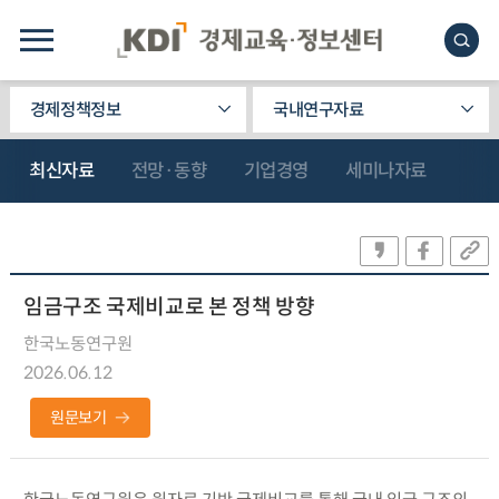
경제정책정보
국내연구자료
최신자료
전망·동향
기업경영
세미나자료
임금구조 국제비교로 본 정책 방향
한국노동연구원
2026.06.12
원문보기