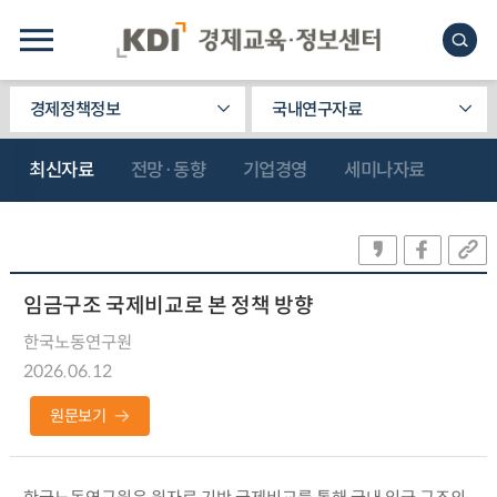
경제정책정보
국내연구자료
최신자료
전망·동향
기업경영
세미나자료
임금구조 국제비교로 본 정책 방향
한국노동연구원
2026.06.12
원문보기