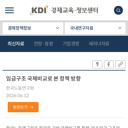
경제정책정보
국내연구자료
최신자료
전망·동향
기업경영
세미나자료
임금구조 국제비교로 본 정책 방향
한국노동연구원
2026.06.12
원문보기