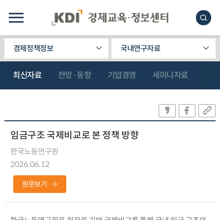
경제정책정보
국내연구자료
최신자료
전망·동향
기업경영
세미나자료
임금구조 국제비교로 본 정책 방향
한국노동연구원
2026.06.12
원문보기