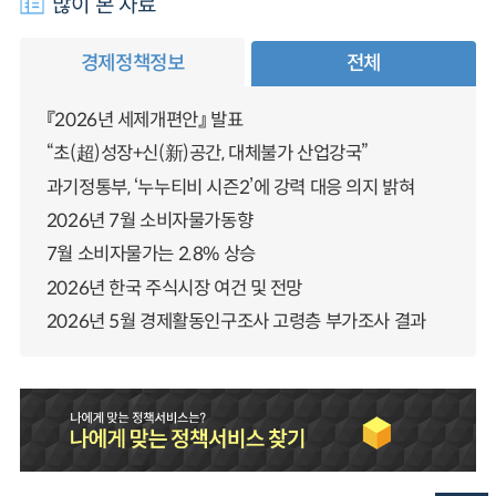
많이 본 자료
경제정책정보
전체
『2026년 세제개편안』 발표
“초(超)성장+신(新)공간, 대체불가 산업강국”
과기정통부, ‘누누티비 시즌2’에 강력 대응 의지 밝혀
2026년 7월 소비자물가동향
7월 소비자물가는 2.8% 상승
2026년 한국 주식시장 여건 및 전망
2026년 5월 경제활동인구조사 고령층 부가조사 결과