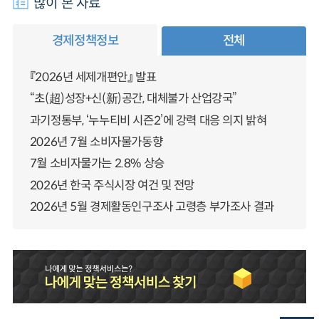
많이 본 자료
경제정책정보
전체
『2026년 세제개편안』 발표
“초(超)성장+신(新)공간, 대체불가 산업강국”
과기정통부, ‘누누티비 시즌2’에 강력 대응 의지 밝혀
2026년 7월 소비자물가동향
7월 소비자물가는 2.8% 상승
2026년 한국 주식시장 여건 및 전망
2026년 5월 경제활동인구조사 고령층 부가조사 결과