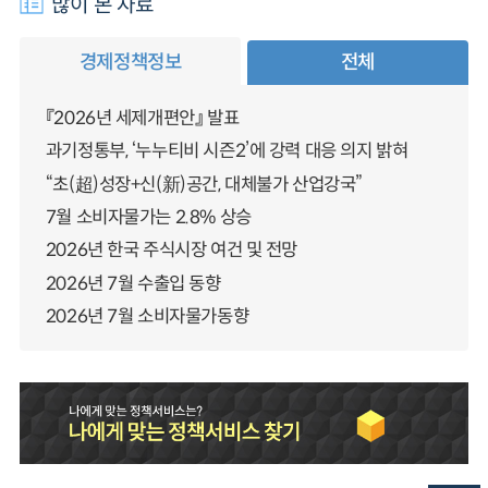
많이 본 자료
경제정책정보
전체
『2026년 세제개편안』 발표
과기정통부, ‘누누티비 시즌2’에 강력 대응 의지 밝혀
“초(超)성장+신(新)공간, 대체불가 산업강국”
7월 소비자물가는 2.8% 상승
2026년 한국 주식시장 여건 및 전망
2026년 7월 수출입 동향
2026년 7월 소비자물가동향