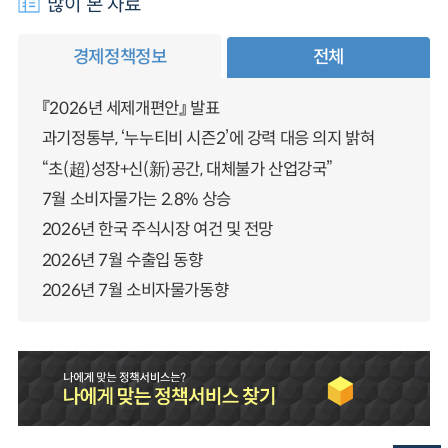
많이 본 자료
경제정책정보
전체
『2026년 세제개편안』 발표
과기정통부, ‘누누티비 시즌2’에 강력 대응 의지 밝혀
“초(超)성장+신(新)공간, 대체불가 산업강국”
7월 소비자물가는 2.8% 상승
2026년 한국 주식시장 여건 및 전망
2026년 7월 수출입 동향
2026년 7월 소비자물가동향