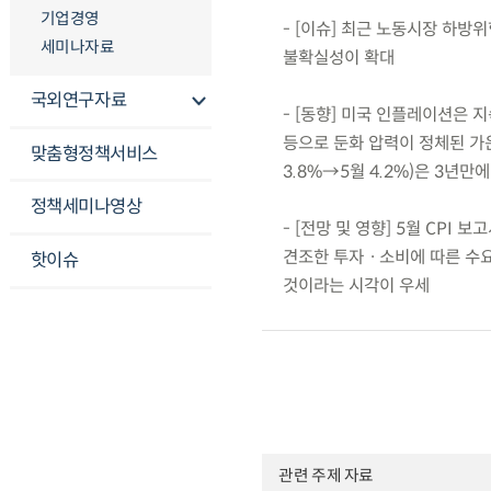
기업경영
- [이슈] 최근 노동시장 하
세미나자료
불확실성이 확대
국외연구자료
- [동향] 미국 인플레이션은
등으로 둔화 압력이 정체된 가운
맞춤형정책서비스
3.8%→5월 4.2%)은 3년만
정책세미나영상
- [전망 및 영향] 5월 CP
견조한 투자ㆍ소비에 따른 수
핫이슈
것이라는 시각이 우세
관련 주제 자료