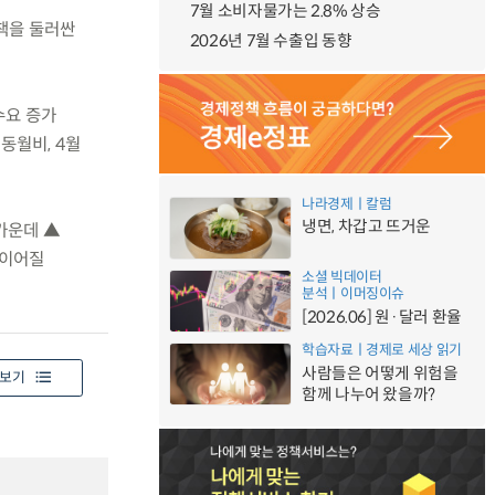
7월 소비자물가는 2.8% 상승
정책을 둘러싼
2026년 7월 수출입 동향
수요 증가
동월비, 4월
나라경제ㅣ칼럼
냉면, 차갑고 뜨거운
 가운데 ▲
 이어질
소셜 빅데이터
분석ㅣ이머징이슈
[2026.06] 원·달러 환율
학습자료ㅣ경제로 세상 읽기
사람들은 어떻게 위험을
보기
함께 나누어 왔을까?