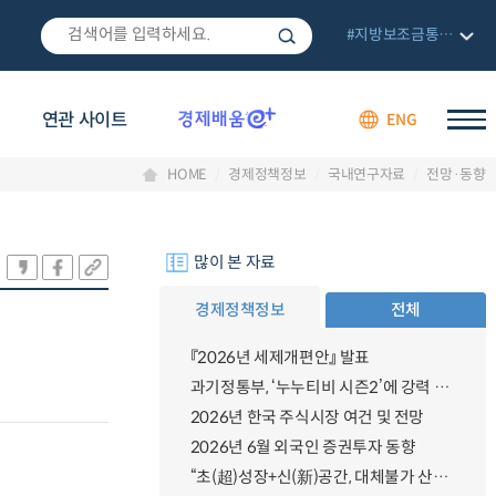
#지방보조금통합관리망
연관 사이트
ENG
HOME
경제정책정보
국내연구자료
전망·동향
많이 본 자료
경제정책정보
전체
『2026년 세제개편안』 발표
과기정통부, ‘누누티비 시즌2’에 강력 대응 의지 밝혀
2026년 한국 주식시장 여건 및 전망
2026년 6월 외국인 증권투자 동향
“초(超)성장+신(新)공간, 대체불가 산업강국”