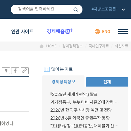
#지방보조금통합관리망
연관 사이트
ENG
HOME
경제정책정보
국내연구자료
최신자료
많이 본 자료
경제정책정보
전체
『2026년 세제개편안』 발표
과기정통부, ‘누누티비 시즌2’에 강력 대응 의지 밝혀
2026년 한국 주식시장 여건 및 전망
2026년 6월 외국인 증권투자 동향
최하였다.
“초(超)성장+신(新)공간, 대체불가 산업강국”