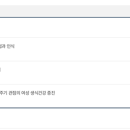
험과 인식
제
주기 관점의 여성 생식건강 증진