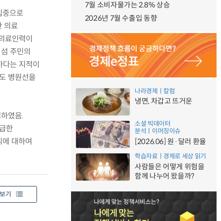
7월 소비자물가는 2.8% 상승
집중으로
2026년 7월 수출입 동향
만 의료
에 의료인력이
 섬 주민의
하다는 지적이
남도 병원선을
나라경제ㅣ칼럼
냉면, 차갑고 뜨거운
렴하였음.
소셜 빅데이터
시급한
분석ㅣ이머징이슈
식에 대하여
[2026.06] 원·달러 환율
학습자료ㅣ경제로 세상 읽기
사람들은 어떻게 위험을
함께 나누어 왔을까?
보기