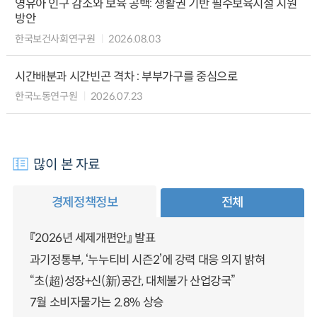
영유아 인구 감소와 보육 공백: 생활권 기반 필수보육시설 지원
방안
한국보건사회연구원
2026.08.03
시간배분과 시간빈곤 격차 : 부부가구를 중심으로
한국노동연구원
2026.07.23
많이 본 자료
경제정책정보
전체
『2026년 세제개편안』 발표
과기정통부, ‘누누티비 시즌2’에 강력 대응 의지 밝혀
“초(超)성장+신(新)공간, 대체불가 산업강국”
7월 소비자물가는 2.8% 상승