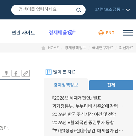
#지방보조금통합관리망
연관 사이트
ENG
HOME
경제정책정보
국내연구자료
최신자료
많이 본 자료
경제정책정보
전체
『2026년 세제개편안』 발표
과기정통부, ‘누누티비 시즌2’에 강력 대응 의지 밝혀
2026년 한국 주식시장 여건 및 전망
2026년 6월 외국인 증권투자 동향
였다.
“초(超)성장+신(新)공간, 대체불가 산업강국”