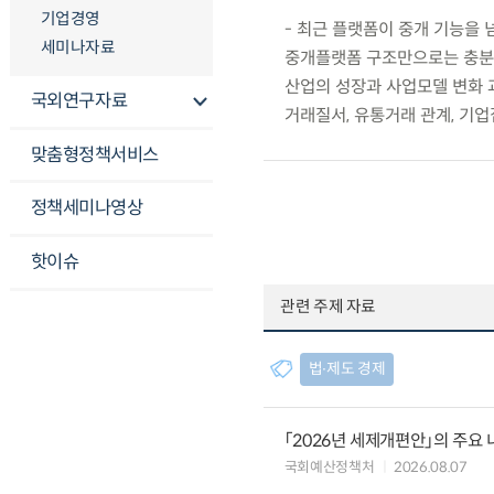
기업경영
- 최근 플랫폼이 중개 기능을
세미나자료
중개플랫폼 구조만으로는 충분히
산업의 성장과 사업모델 변화 
국외연구자료
거래질서, 유통거래 관계, 기
맞춤형정책서비스
정책세미나영상
핫이슈
관련 주제 자료
법∙제도 경제
「2026년 세제개편안」의 주요 
국회예산정책처
2026.08.07