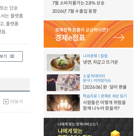
7월 소비자물가는 2.8% 상승
 또는 단순
2026년 7월 수출입 동향
고서는 플랫폼
고, 플랫폼
음.
나라경제ㅣ칼럼
보기
냉면, 차갑고 뜨거운
소셜 빅데이터
분석ㅣ이머징이슈
[2026.06] 원·달러 환율
학습자료ㅣ경제로 세상 읽기
더보기
사람들은 어떻게 위험을
함께 나누어 왔을까?