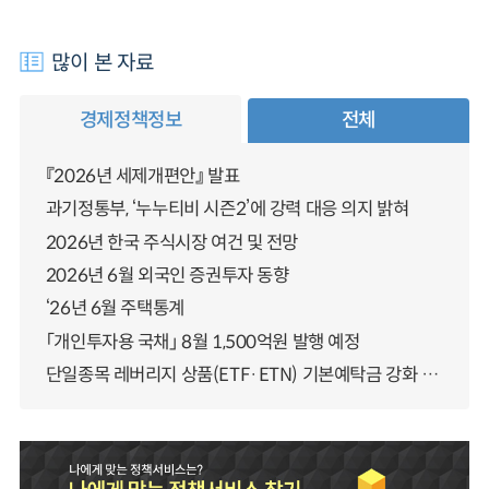
많이 본 자료
경제정책정보
전체
『2026년 세제개편안』 발표
과기정통부, ‘누누티비 시즌2’에 강력 대응 의지 밝혀
2026년 한국 주식시장 여건 및 전망
2026년 6월 외국인 증권투자 동향
‘26년 6월 주택통계
「개인투자용 국채」 8월 1,500억원 발행 예정
단일종목 레버리지 상품(ETF·ETN) 기본예탁금 강화 조기시행 방안 안내