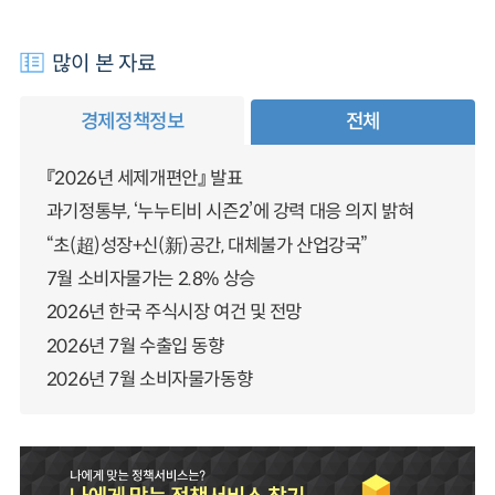
많이 본 자료
경제정책정보
전체
『2026년 세제개편안』 발표
과기정통부, ‘누누티비 시즌2’에 강력 대응 의지 밝혀
“초(超)성장+신(新)공간, 대체불가 산업강국”
7월 소비자물가는 2.8% 상승
2026년 한국 주식시장 여건 및 전망
2026년 7월 수출입 동향
2026년 7월 소비자물가동향