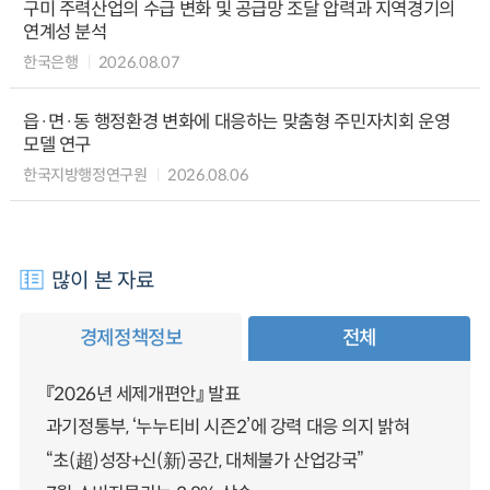
구미 주력산업의 수급 변화 및 공급망 조달 압력과 지역경기의
연계성 분석
한국은행
2026.08.07
읍·면·동 행정환경 변화에 대응하는 맞춤형 주민자치회 운영
모델 연구
한국지방행정연구원
2026.08.06
많이 본 자료
경제정책정보
전체
『2026년 세제개편안』 발표
과기정통부, ‘누누티비 시즌2’에 강력 대응 의지 밝혀
“초(超)성장+신(新)공간, 대체불가 산업강국”