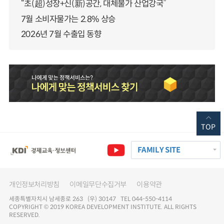
“초(超)성장+신(新)공간, 대체불가 산업강국”
7월 소비자물가는 2.8% 상승
2026년 7월 수출입 동향
TOP
FAMILY SITE
개인정보처리방침
이메일무단수집거부
이용약관
세종특별자치시 남세종로 263 (우) 30147 TEL 044-550-4114
COPYRIGHT © 2019 KOREA DEVELOPMENT INSTITUTE. ALL RIGHTS
RESERVED.