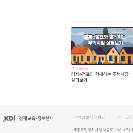
경제e정표
경제e정표와 함께하는 주택시장
살펴보기
개인정보처리방침
이메일
세종특별자치시 남세종로 263 (우) 30