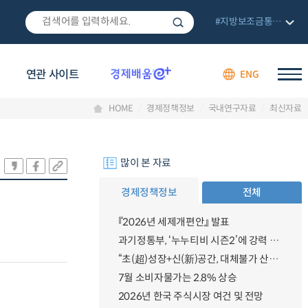
#지방보조금통합관리망
연관 사이트
ENG
HOME
경제정책정보
국내연구자료
최신자료
많이 본 자료
경제정책정보
전체
『2026년 세제개편안』 발표
과기정통부, ‘누누티비 시즌2’에 강력 대응 의지 밝혀
“초(超)성장+신(新)공간, 대체불가 산업강국”
7월 소비자물가는 2.8% 상승
2026년 한국 주식시장 여건 및 전망