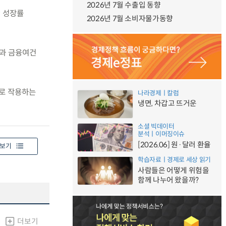
2026년 7월 수출입 동향
P 성장률
2026년 7월 소비자물가동향
격과 금융여건
으로 작용하는
나라경제ㅣ칼럼
냉면, 차갑고 뜨거운
소셜 빅데이터
분석ㅣ이머징이슈
[2026.06] 원·달러 환율
보기
학습자료ㅣ경제로 세상 읽기
사람들은 어떻게 위험을
함께 나누어 왔을까?
더보기