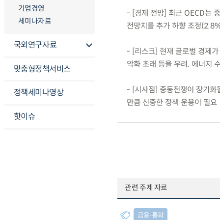
기업경영
- [경제 전망] 최근 OECD는
세미나자료
전망치를 추가 하향 조정(2.8%,
국외연구자료
- [리스크] 현재 글로벌 경제
악화 초래 등을 우려. 에너지
맞춤형정책서비스
- [시사점] 중동전쟁이 장기
정책세미나영상
만큼 신중한 정책 운용이 필요
핫이슈
관련 주제 자료
금융∙통화