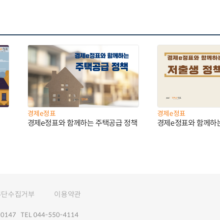
경제e정표
경제e정표
경제e정표와 함께하는 주택공급 정책
경제e정표와 함께하
무단수집거부
이용약관
147 TEL 044-550-4114