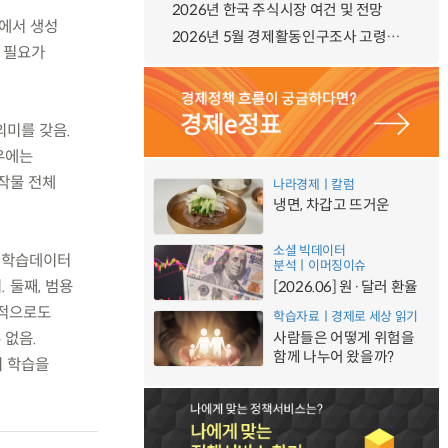
2026년 한국 주식시장 여건 및 전망
단에서 생성
2026년 5월 경제활동인구조사 고령층 부가조사 결과
 필요가
의미를 갖음.
우에는
작물 전체
나라경제ㅣ칼럼
냉면, 차갑고 뜨거운
소셜 빅데이터
, 학습데이터
분석ㅣ이머징이슈
 둘째, 범용
[2026.06] 원·달러 환율
실적으로도
학습자료ㅣ경제로 세상 읽기
 없음.
사람들은 어떻게 위험을
함께 나누어 왔을까?
의 학습을