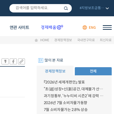
#지방보조금통합관리망
연관 사이트
ENG
HOME
경제정책정보
국내연구자료
최신자료
많이 본 자료
경제정책정보
전체
『2026년 세제개편안』 발표
“초(超)성장+신(新)공간, 대체불가 산업강국”
과기정통부, ‘누누티비 시즌2’에 강력 대응 의지 밝혀
2026년 7월 소비자물가동향
7월 소비자물가는 2.8% 상승