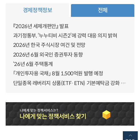
경제정책정보
전체
『2026년 세제개편안』 발표
과기정통부, ‘누누티비 시즌2’에 강력 대응 의지 밝혀
2026년 한국 주식시장 여건 및 전망
2026년 6월 외국인 증권투자 동향
‘26년 6월 주택통계
「개인투자용 국채」 8월 1,500억원 발행 예정
단일종목 레버리지 상품(ETF·ETN) 기본예탁금 강화 조기시행 방안 안내