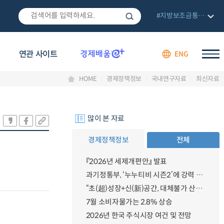
#지방보조금통합관리망
연관 사이트
ENG
HOME
경제정책정보
국내연구자료
최신자료
많이 본 자료
경제정책정보
전체
『2026년 세제개편안』 발표
과기정통부, ‘누누티비 시즌2’에 강력 대응 의지 밝혀
“초(超)성장+신(新)공간, 대체불가 산업강국”
7월 소비자물가는 2.8% 상승
2026년 한국 주식시장 여건 및 전망