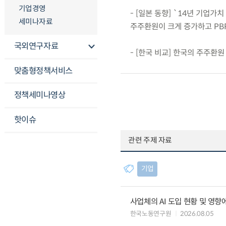
기업경영
- [일본 동향] `14년 기업가
세미나자료
주주환원이 크게 증가하고 PB
국외연구자료
- [한국 비교] 한국의 주주환
맞춤형정책서비스
정책세미나영상
핫이슈
관련 주제 자료
기업
사업체의 AI 도입 현황 및 영향
한국노동연구원
2026.08.05