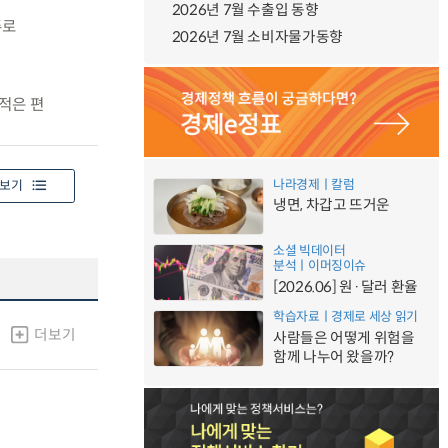
2026년 7월 수출입 동향
주로
2026년 7월 소비자물가동향
적은 편
나라경제ㅣ칼럼
보기
냉면, 차갑고 뜨거운
소셜 빅데이터
분석ㅣ이머징이슈
[2026.06] 원·달러 환율
학습자료ㅣ경제로 세상 읽기
더보기
사람들은 어떻게 위험을
함께 나누어 왔을까?