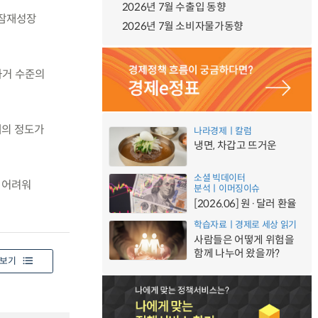
2026년 7월 수출입 동향
 잠재성장
2026년 7월 소비자물가동향
과거 수준의
혜의 정도가
나라경제ㅣ칼럼
냉면, 차갑고 뜨거운
소셜 빅데이터
기 어려워
분석ㅣ이머징이슈
[2026.06] 원·달러 환율
학습자료ㅣ경제로 세상 읽기
사람들은 어떻게 위험을
함께 나누어 왔을까?
보기