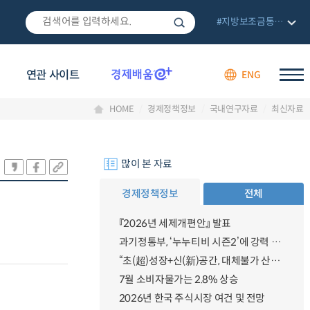
#지방보조금통합관리망
연관 사이트
ENG
HOME
경제정책정보
국내연구자료
최신자료
많이 본 자료
경제정책정보
전체
『2026년 세제개편안』 발표
과기정통부, ‘누누티비 시즌2’에 강력 대응 의지 밝혀
“초(超)성장+신(新)공간, 대체불가 산업강국”
7월 소비자물가는 2.8% 상승
2026년 한국 주식시장 여건 및 전망