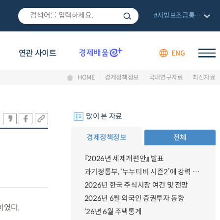
#지방보조금통합관리망
연관 사이트
ENG
HOME
경제정책정보
국내연구자료
최신자료
많이 본 자료
경제정책정보
전체
『2026년 세제개편안』 발표
과기정통부, ‘누누티비 시즌2’에 강력 대응 의지 밝혀
2026년 한국 주식시장 여건 및 전망
2026년 6월 외국인 증권투자 동향
하였다.
‘26년 6월 주택통계