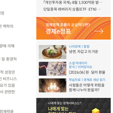
「개인투자용 국채」 8월 1,500억원 발행 예정
단일종목 레버리지 상품(ETF·ETN) 기본예탁금 강화 조기시행 방안 안내
설정
한 맥락의
량에 의해
나라경제ㅣ칼럼
냉면, 차갑고 뜨거운
 등 환경적
소셜 빅데이터
분석ㅣ이머징이슈
질적 성장은
[2026.06] 원·달러 환율
적인 비즈니스
학습자료ㅣ경제로 세상 읽기
필요가 있음
사람들은 어떻게 위험을
함께 나누어 왔을까?
에서 관련한
 잠재력을