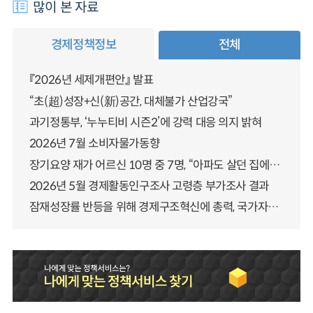
많이 본 자료
경제정책정보
전체
『2026년 세제개편안』 발표
“초(超)성장+신(新)공간, 대체불가 산업강국”
과기정통부, ‘누누티비 시즌2’에 강력 대응 의지 밝혀
2026년 7월 소비자물가동향
장기요양 재가 어르신 10명 중 7명, “아파도 살던 집에서 살겠다” 「2025년 장기요양실태조사」 결과 발표
2026년 5월 경제활동인구조사 고령층 부가조사 결과
잠재성장률 반등을 위해 경제구조혁신에 총력, 국가자산 관리체계 대전환